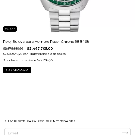
5
%
OFF
Reloj Bulova para Hombre Racer Chrono 98B468
$2.576.530,00
$2.447.705,00
$2.080.549,25
con
Transferencia o depósito
9
cuotas sin interés de
$271.967,22
SUSCRÍBITE PARA RECIBIR NOVEDADES!