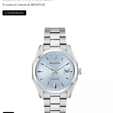
9
cuotas sin interés de
$203.073,33