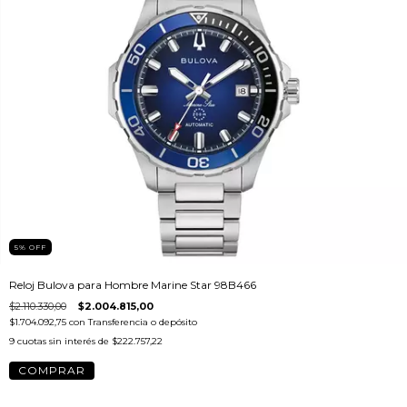
5
%
OFF
Reloj Bulova para Hombre Marine Star 98B466
$2.110.330,00
$2.004.815,00
$1.704.092,75
con
Transferencia o depósito
9
cuotas sin interés de
$222.757,22