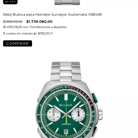
5
%
OFF
Reloj Bulova para Hombre Surveyor Automatic 96B469
$1.830.610,00
$1.739.080,00
$1.478.218,00
con
Transferencia o depósito
9
cuotas sin interés de
$193.231,11