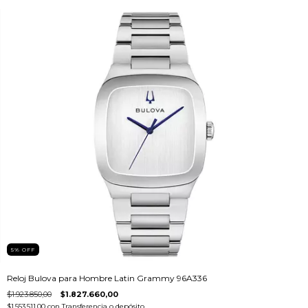
5
%
OFF
Reloj Bulova para Hombre Latin Grammy 96A336
$1.923.850,00
$1.827.660,00
$1.553.511,00
con
Transferencia o depósito