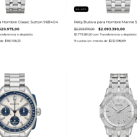
5
%
OFF
ra Hombre Classic Sutton 96B404
Reloj Bulova para Hombre Marine 
620.975,00
$2.203.570,00
$2.093.390,00
ansferencia o depósito
$1.779.381,50
con
Transferencia o depósito
 de
$180.108,33
9
cuotas sin interés de
$232.598,89