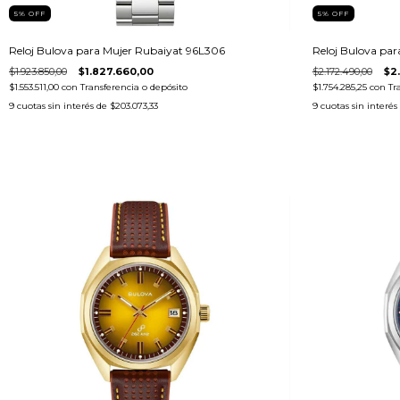
5
%
OFF
5
%
OFF
Reloj Bulova para Mujer Rubaiyat 96L306
Reloj Bulova pa
$1.923.850,00
$1.827.660,00
$2.172.490,00
$2
$1.553.511,00
con
Transferencia o depósito
$1.754.285,25
con
Tr
9
cuotas sin interés de
$203.073,33
9
cuotas sin interés