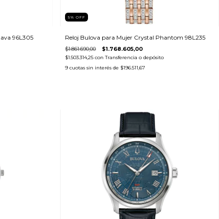
5
%
OFF
ctava 96L305
Reloj Bulova para Mujer Crystal Phantom 98L235
$1.861.690,00
$1.768.605,00
$1.503.314,25
con
Transferencia o depósito
9
cuotas sin interés de
$196.511,67