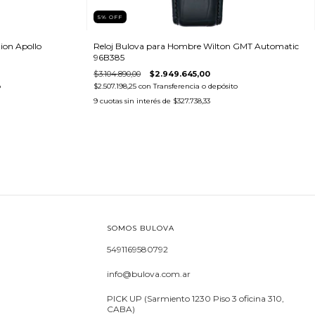
5
%
OFF
tion Apollo
Reloj Bulova para Hombre Wilton GMT Automatic
96B385
$3.104.890,00
$2.949.645,00
o
$2.507.198,25
con
Transferencia o depósito
9
cuotas sin interés de
$327.738,33
SOMOS BULOVA
5491169580792
info@bulova.com.ar
PICK UP (Sarmiento 1230 Piso 3 oficina 310,
CABA)