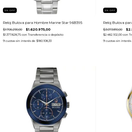
5
%
OFF
5
%
OFF
Reloj Bulova para Hombre Marine Star 96B395
Reloj Bulova par
$1.706.290,00
$1.620.975,00
$3.073.810,00
$2.
$1.377.828,75
con
Transferencia o depósito
$2.482.102,00
con
Tr
9
cuotas sin interés de
$180.108,33
9
cuotas sin interés