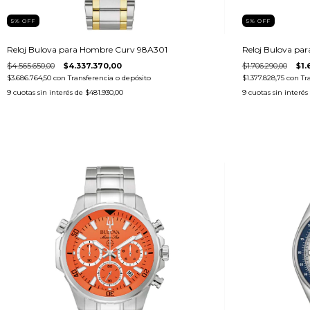
5
%
OFF
5
%
OFF
Reloj Bulova para Hombre Curv 98A301
Reloj Bulova pa
$4.565.650,00
$4.337.370,00
$1.706.290,00
$1.
$3.686.764,50
con
Transferencia o depósito
$1.377.828,75
con
Tr
9
cuotas sin interés de
$481.930,00
9
cuotas sin interés