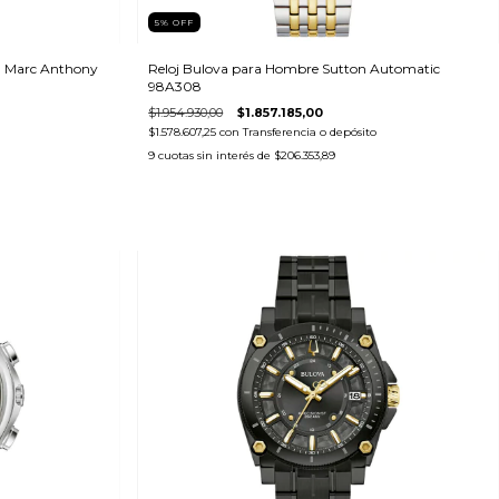
5
%
OFF
a Marc Anthony
Reloj Bulova para Hombre Sutton Automatic
98A308
$1.954.930,00
$1.857.185,00
$1.578.607,25
con
Transferencia o depósito
9
cuotas sin interés de
$206.353,89