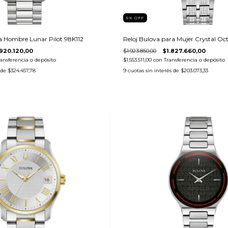
5
%
OFF
a Hombre Lunar Pilot 98K112
Reloj Bulova para Mujer Crystal O
920.120,00
$1.923.850,00
$1.827.660,00
ansferencia o depósito
$1.553.511,00
con
Transferencia o depósito
 de
$324.457,78
9
cuotas sin interés de
$203.073,33