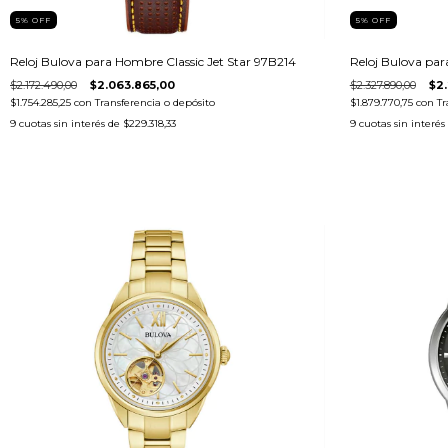
5
%
OFF
5
%
OFF
Reloj Bulova para Hombre Classic Jet Star 97B214
Reloj Bulova par
$2.172.490,00
$2.063.865,00
$2.327.890,00
$2.
$1.754.285,25
con
Transferencia o depósito
$1.879.770,75
con
Tr
9
cuotas sin interés de
$229.318,33
9
cuotas sin interés