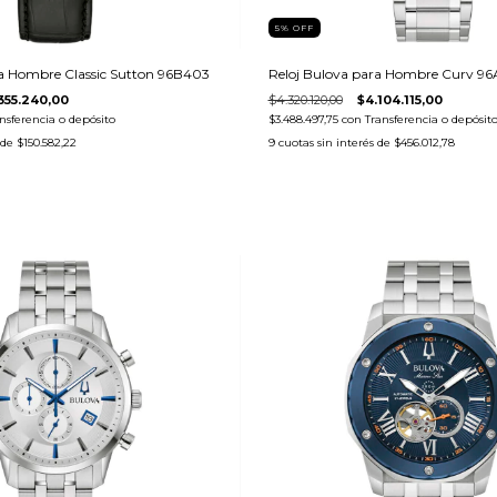
5
%
OFF
ra Hombre Classic Sutton 96B403
Reloj Bulova para Hombre Curv 9
.355.240,00
$4.320.120,00
$4.104.115,00
nsferencia o depósito
$3.488.497,75
con
Transferencia o depósit
 de
$150.582,22
9
cuotas sin interés de
$456.012,78