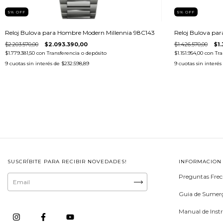
5
%
OFF
5
%
OFF
Reloj Bulova para Hombre Modern Millennia 98C143
Reloj Bulova par
$2.203.570,00
$2.093.390,00
$1.426.570,00
$1
$1.779.381,50
con
Transferencia o depósito
$1.151.954,00
con
Tra
9
cuotas sin interés de
$232.598,89
9
cuotas sin interés
SUSCRÍBITE PARA RECIBIR NOVEDADES!
INFORMACION
Preguntas Frec
Guia de Sumerg
Manual de Inst