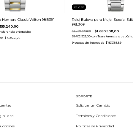
5
%
OFF
a Hombre Classic Wilton 98B391
Reloj Bulova para Mujer Special Edi
96L309
.355.240,00
$1.737.370,00
$1.650.500,00
nsferencia o depósito
$1.402.925,00
con
Transferencia o depósit
 de
$150.582,22
9
cuotas sin interés de
$183.388,89
SOPORTE
uentes
Solicitar un Cambio
ibilidad
Terminos y Condiciones
rucciones
Politicas de Privacidad