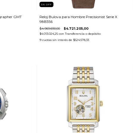
5
%
OFF
grapher GMT
Reloj Bulova para Hombre Precisionist Serie X
98B356
$4.969.690,00
$4.721.205,00
$4.013.024,25
con
Transferencia o depósito
9
cuotas sin interés de
$524.578,33