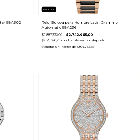
5
%
OFF
Star 98A302
Reloj Bulova para Hombre Latin Grammy
Automatic 98A236
$2.887.330,00
$2.742.965,00
$2.331.520,25
con
Transferencia o depósito
9
cuotas sin interés de
$304.773,89