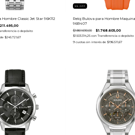
5
%
OFF
a Hombre Classic Jet Star 96K112
Reloj Bulova para Hombre Maquin
96B407
211.495,00
$1.861.690,00
$1.768.605,00
ansferencia o depósito
$1.503.314,25
con
Transferencia o depósito
 de
$245.721,67
9
cuotas sin interés de
$196.511,67