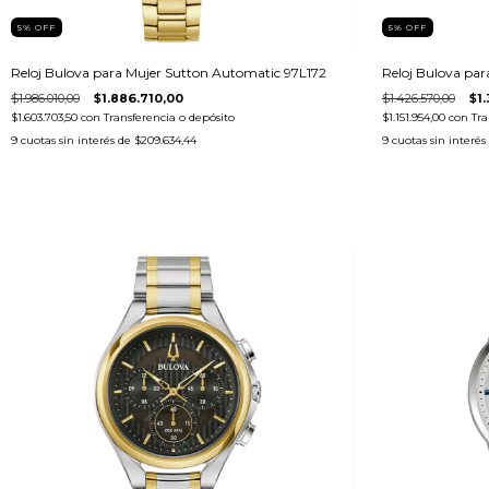
5
%
OFF
5
%
OFF
Reloj Bulova para Mujer Sutton Automatic 97L172
Reloj Bulova pa
$1.986.010,00
$1.886.710,00
$1.426.570,00
$1
$1.603.703,50
con
Transferencia o depósito
$1.151.954,00
con
Tra
9
cuotas sin interés de
$209.634,44
9
cuotas sin interés