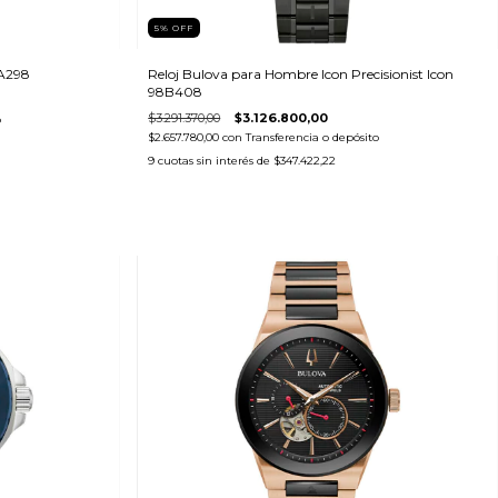
5
%
OFF
6A298
Reloj Bulova para Hombre Icon Precisionist Icon
98B408
$3.291.370,00
$3.126.800,00
o
$2.657.780,00
con
Transferencia o depósito
9
cuotas sin interés de
$347.422,22