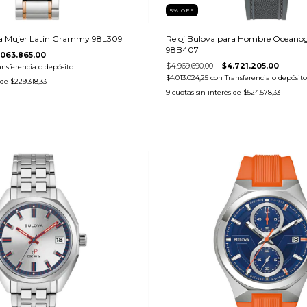
5
%
OFF
ra Mujer Latin Grammy 98L309
Reloj Bulova para Hombre Oceano
98B407
.063.865,00
$4.969.690,00
$4.721.205,00
ansferencia o depósito
$4.013.024,25
con
Transferencia o depósito
 de
$229.318,33
9
cuotas sin interés de
$524.578,33