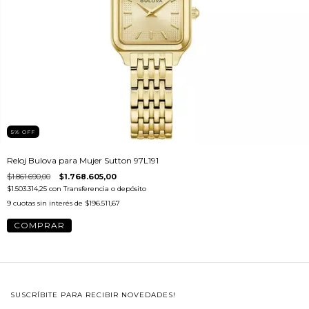
5
%
OFF
Reloj Bulova para Mujer Sutton 97L191
$1.861.690,00
$1.768.605,00
$1.503.314,25
con
Transferencia o depósito
9
cuotas sin interés de
$196.511,67
SUSCRÍBITE PARA RECIBIR NOVEDADES!