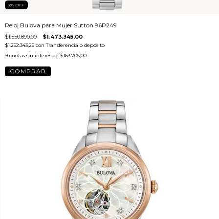
5
%
OFF
Reloj Bulova para Mujer Sutton 96P249
$1.550.890,00
$1.473.345,00
$1.252.343,25
con
Transferencia o depósito
9
cuotas sin interés de
$163.705,00