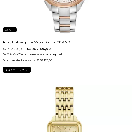
5
%
OFF
Reloj Bulova para Mujer Sutton 98P170
$2.483.290,00
$2.359.125,00
$2.005.256,25
con
Transferencia o depósito
9
cuotas sin interés de
$262.125,00