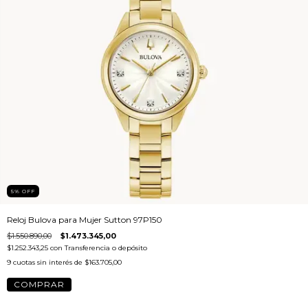
5
%
OFF
Reloj Bulova para Mujer Sutton 97P150
$1.550.890,00
$1.473.345,00
$1.252.343,25
con
Transferencia o depósito
9
cuotas sin interés de
$163.705,00