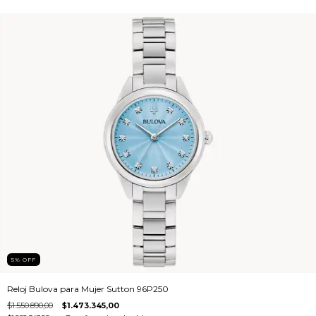
5
%
OFF
Reloj Bulova para Mujer Sutton 96P250
$1.550.890,00
$1.473.345,00