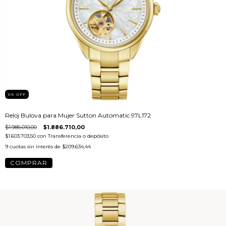
5
%
OFF
Reloj Bulova para Mujer Sutton Automatic 97L172
$1.986.010,00
$1.886.710,00
$1.603.703,50
con
Transferencia o depósito
9
cuotas sin interés de
$209.634,44