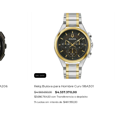
5
%
OFF
8A206
Reloj Bulova para Hombre Curv 98A301
$4.565.650,00
$4.337.370,00
$3.686.764,50
con
Transferencia o depósito
9
cuotas sin interés de
$481.930,00