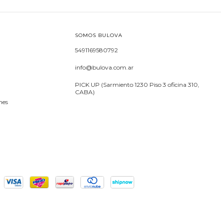
SOMOS BULOVA
5491169580792
info@bulova.com.ar
PICK UP (Sarmiento 1230 Piso 3 oficina 310,
CABA)
nes