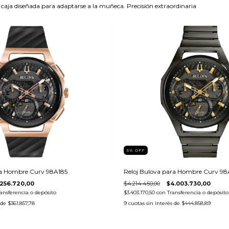
aja diseñada para adaptarse a la muñeca. Precisión extraordinaria
5
%
OFF
ra Hombre Curv 98A185
Reloj Bulova para Hombre Curv 9
.256.720,00
$4.214.450,00
$4.003.730,00
ansferencia o depósito
$3.403.170,50
con
Transferencia o depósito
 de
$361.857,78
9
cuotas sin interés de
$444.858,89