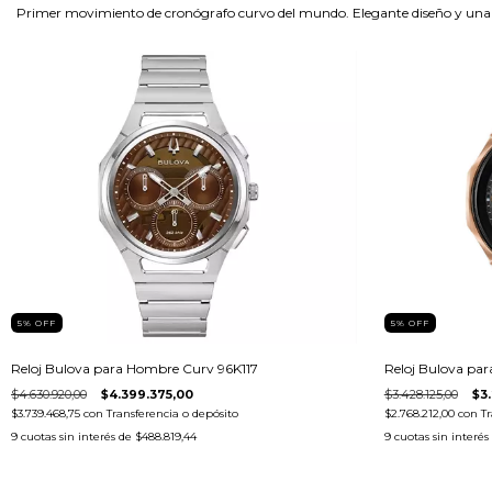
Primer movimiento de cronógrafo curvo del mundo. Elegante diseño y una c
5
%
OFF
5
%
OFF
Reloj Bulova pa
Reloj Bulova para Hombre Curv 96K117
$3.428.125,00
$3
$4.630.920,00
$4.399.375,00
$2.768.212,00
con
Tr
$3.739.468,75
con
Transferencia o depósito
9
cuotas sin interés
9
cuotas sin interés de
$488.819,44