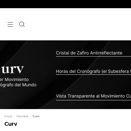
Inicio
.
Hombre
.
Curv
Curv