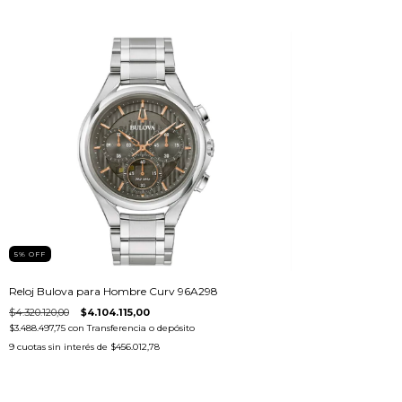
5
%
OFF
Reloj Bulova para Hombre Curv 96A298
$4.320.120,00
$4.104.115,00
$3.488.497,75
con
Transferencia o depósito
9
cuotas sin interés de
$456.012,78