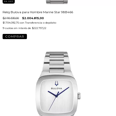
5
%
OFF
Reloj Bulova para Hombre Marine Star 98B466
$2.110.330,00
$2.004.815,00
$1.704.092,75
con
Transferencia o depósito
9
cuotas sin interés de
$222.757,22