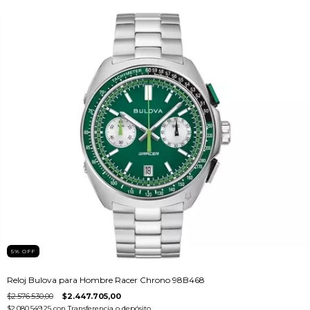
5
%
OFF
Reloj Bulova para Hombre Racer Chrono 98B468
$2.576.530,00
$2.447.705,00
$2.080.549,25
con
Transferencia o depósito