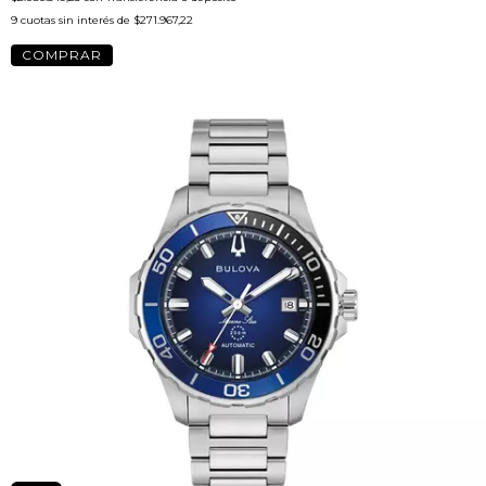
9
cuotas sin interés de
$271.967,22