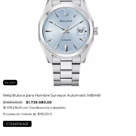
5
%
OFF
Reloj Bulova para Hombre Surveyor Automatic 96B469
$1.830.610,00
$1.739.080,00
$1.478.218,00
con
Transferencia o depósito
9
cuotas sin interés de
$193.231,11