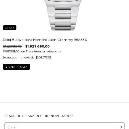
5
%
OFF
Reloj Bulova para Hombre Latin Grammy 96A336
$1.923.850,00
$1.827.660,00
$1.553.511,00
con
Transferencia o depósito
9
cuotas sin interés de
$203.073,33
SUSCRÍBITE PARA RECIBIR NOVEDADES!