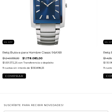
5
%
OF
5
%
OFF
Reloj
Reloj Bulova para Hombre Classic 96A169
$1.426
$1.240.090,00
$1.178.085,00
$1.151.
$1.001.372,25
con
Transferencia o depósito
9
cuota
9
cuotas sin interés de
$130.898,33
SUSCRÍBITE PARA RECIBIR NOVEDADES!