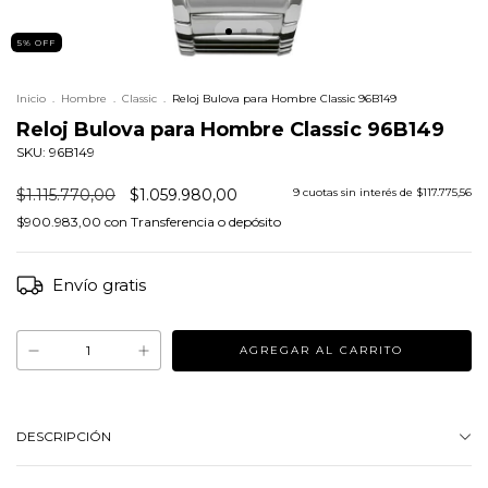
5
%
OFF
Inicio
.
Hombre
.
Classic
.
Reloj Bulova para Hombre Classic 96B149
Reloj Bulova para Hombre Classic 96B149
SKU: 96B149
$1.115.770,00
$1.059.980,00
9
cuotas sin interés de
$117.775,56
$900.983,00
con
Transferencia o depósito
Envío gratis
DESCRIPCIÓN